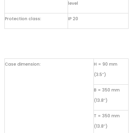
level
Protection class:
IP 20
Case dimension:
H = 90 mm
(3.5’’)
B = 350 mm
(13.8’’)
T = 350 mm
(13.8’’)