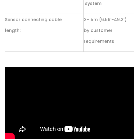
system
Sensor connecting cable
2~15m (6.56’~49.2’)
length:
by customer
requirements