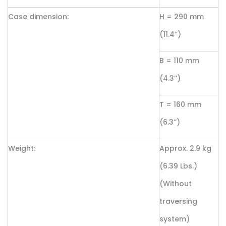
Case dimension:
H = 290 mm
(11.4’’)
B = 110 mm
(4.3’’)
T = 160 mm
(6.3’’)
Weight:
Approx. 2.9 kg
(6.39 Lbs.)
(Without
traversing
system)