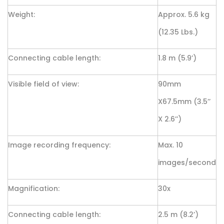
Weight:
Approx. 5.6 kg
(12.35 Lbs.)
Connecting cable length:
1.8 m (5.9’)
Visible field of view:
90mm
X67.5mm (3.5’’
X 2.6’’)
Image recording frequency:
Max. 10
images/second
Magnification:
30x
Connecting cable length:
2.5 m (8.2’)